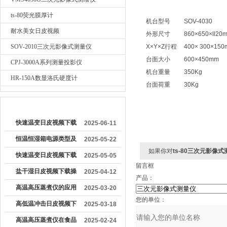
ts-80荧光膜厚计
机台型号
SOV-4030
耐水美女日皮视频
外形尺寸
860×650×ll20
SOV-2010三次元影像式测量仪
X×Y×Z行程
400× 300×15
台面大小
600×450mm
CPJ-3000A系列测量投影仪
机台重量
350Kg
HR-150A数显洛氏硬度计
台面荷重
30Kg
较早文章
快速温变日皮视频下载
2025-06-11
的运行原理是什么
恒温恒湿箱电源类型及
2025-05-22
如果你对
ts-80三次元影像
其对设备运行的影响分
快速温变日皮视频下载
2025-05-05
留言框
析
的正确操作流程
盐干湿日皮视频下载操
2025-04-12
产品：
作方法及注意事项
高温高压蒸煮仪的应用
2025-03-20
您的单位：
领域及设计特点
高低温冲击日皮视频下
2025-03-18
载操作方法
高温高压蒸煮仪在食品
2025-02-24