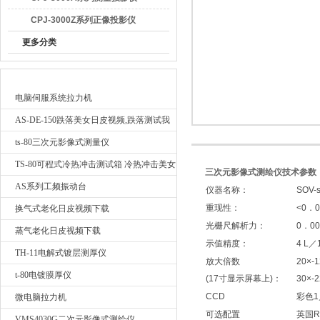
CPJ-3000Z系列正像投影仪
更多分类
广东日皮软件视频检测仪器有限公司
最新产品
电脑伺服系统拉力机
AS-DE-150跌落美女日皮视频,跌落测试我
要询价
ts-80三次元影像式测量仪
TS-80可程式冷热冲击测试箱 冷热冲击美女
三次元影像式测绘仪技术参数
日皮视频
AS系列工频振动台
仪器名称：
SOV-s
重现性：
<0．0
换气式老化日皮视频下载
光栅尺解析力：
0．00
蒸气老化日皮视频下载
示值精度：
4 L／
TH-11电解式镀层测厚仪
放大倍数
20×
t-80电镀膜厚仪
(17寸显示屏幕上)：
30×
CCD
彩色1
微电脑拉力机
可选配置
英国R
VMS4030G二次元影像式测绘仪