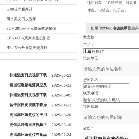
适用对象：1C导线架，封装业
ts-80荧光膜厚计
件业、电镀业、电子业。
耐水美女日皮视频
如果你对
t-80电镀膜厚仪
感兴
SOV-2010三次元影像式测量仪
留言框
CPJ-3000A系列测量投影仪
产品：
HR-150A数显洛氏硬度计
您的单位：
较早文章
快速温变日皮视频下载
2025-06-11
您的姓名：
的运行原理是什么
恒温恒湿箱电源类型及
2025-05-22
联系电话：
其对设备运行的影响分
快速温变日皮视频下载
2025-05-05
析
的正确操作流程
盐干湿日皮视频下载操
2025-04-12
常用邮箱：
作方法及注意事项
高温高压蒸煮仪的应用
2025-03-20
领域及设计特点
高低温冲击日皮视频下
2025-03-18
省份：
载操作方法
高温高压蒸煮仪在食品
2025-02-24