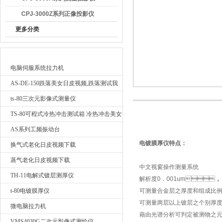
CPJ-3000Z系列正像投影仪
更多分类
广东日皮软件视频检测仪器有限公司
最新产品
电脑伺服系统拉力机
AS-DE-150跌落美女日皮视频,跌落测试我
要询价
ts-80三次元影像式测量仪
TS-80可程式冷热冲击测试箱 冷热冲击美女
日皮视频
AS系列工频振动台
电镀膜厚仪特点：
换气式老化日皮视频下载
蒸气老化日皮视频下载
中文视窗操作测量系统
TH-11电解式镀层测厚仪
解析度0．001um，
t-80电镀膜厚仪
可测量合金层之厚度和组成比
可测量两层以上镀层之个别厚
微电脑拉力机
藉由光谱分析可判定被测物之
VMS4030G二次元影像式测绘仪